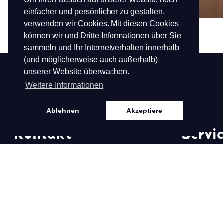
einfacher und persönlicher zu gestalten,
verwenden wir Cookies. Mit diesen Cookies
können wir und Dritte Informationen über Sie
sammeln und Ihr Internetverhalten innerhalb
(und möglicherweise auch außerhalb)
unserer Website überwachen.
Weitere Informationen
Ablehnen
Akzeptiere
Kontakt
Servi
Hofdwarsweg 42
Zusammena
6161 DD Geleen
Kontakt
T
0031882422001
E
klantenservice@biba.nl