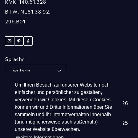
KVK: 140.61.328
BTW: NL81.38.92.
296.B01
Sprache
Deutsch
Um Ihren Besuch auf unserer Website noch
Information
Kollektionen
einfacher und persönlicher zu gestalten,
verwenden wir Cookies. Mit diesen Cookies
Über uns
Frühjahr/Sommer 2026
können wir und Dritte Informationen über Sie
Retailers
Herbst/Winter 2025
sammeln und Ihr Internetverhalten innerhalb
(und möglicherweise auch außerhalb)
Disclaimer
Frühjahr/Sommer 2025
unserer Website überwachen.
Cookies & Datenschutz
Herbst/Winter 2024
Weitere Informationen