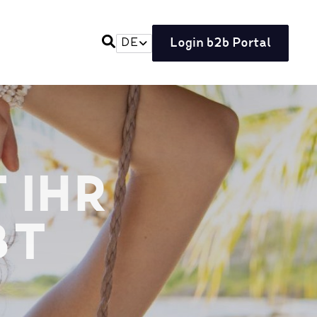
Login b2b Portal
DE
 IHR
BT