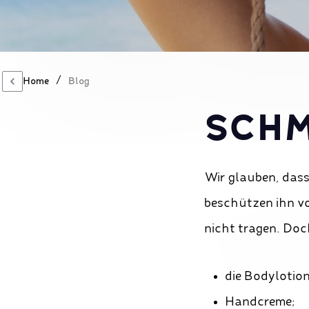
/
Home
Blog
SCHM
Wir glauben, dass
beschützen ihn vo
nicht tragen. Doc
die Bodylotio
Handcreme;