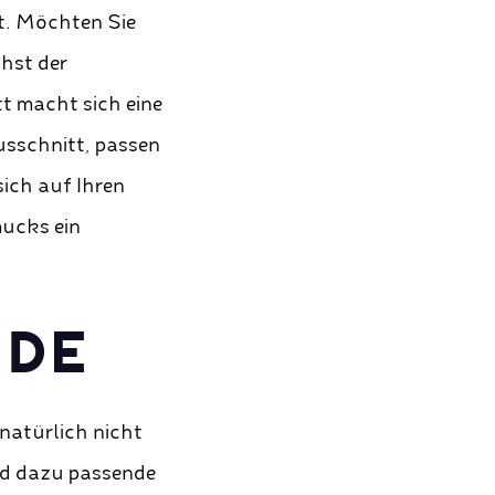
ht. Möchten Sie
chst der
tt macht sich eine
usschnitt, passen
sich auf Ihren
mucks ein
NDE
natürlich nicht
 und dazu passende